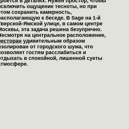
кроется в деталях. Нужен простор, чтобы
исключить ощущение тесноты, но при
этом сохранить камерность,
располагающую к беседе. В Sage на 1-й
Тверской-Ямской улице, в самом центре
Москвы, эта задача решена безупречно.
Несмотря на центральное расположение,
ресторан
удивительным образом
изолирован от городского шума, что
позволяет гостям расслабиться и
отдыхать в спокойной, лишенной суеты
атмосфере.