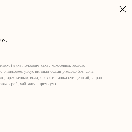
ауд
ису: (мука полбяная, сахар кокосовый, молоко
о оливковое, уксус винный белый preziozo 6%, соль,
дип, орех кешью, вода, орех фисташка очищенный, сироп
овые арой, чай матча премиум)