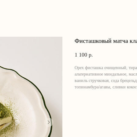
Фисташковый матча кл
1 100
р.
Орех фисташка очищенный, тирам
альтернативное миндальное, масл
ваниль стручковая, сода брецель
топинамбура/агавы, сливки кокос