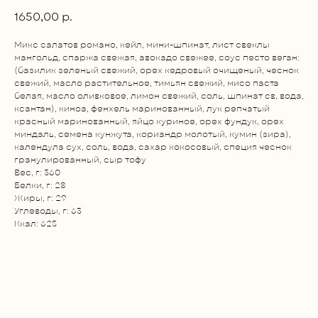
1650,00
р.
Микс салатов романо, кейл, мини-шпинат, лист свеклы
мангольд, спаржа свежая, авокадо свежее, соус песто веган:
(базилик зеленый свежий, орех кедровый очищеный, чеснок
свежий, масло растительное, тимьян свежий, мисо паста
белая, масло оливковое, лимон свежий, соль, шпинат св, вода,
ксантан), киноа, фенхель маринованный, лук репчатый
красный маринованный, яйцо куриное, орех фундук, орех
миндаль, семена кунжута, кориандр молотый, кумин (зира),
календула сух, соль, вода, сахар кокосовый, специя чеснок
гранулированный, сыр тофу
Вес, г: 360
Белки, г: 28
Жиры, г: 29
Углеводы, г: 63
Ккал: 625