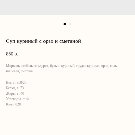
Суп куриный с орзо и сметаной
850
р.
Морковь, стебель сельдерея, бульон куриный, грудка куриная, орзо, соль
пищевая, сметана
Вес, г: 350/25
Белки, г: 73
Жиры, г: 40
Углеводы, г: 44
Ккал: 828